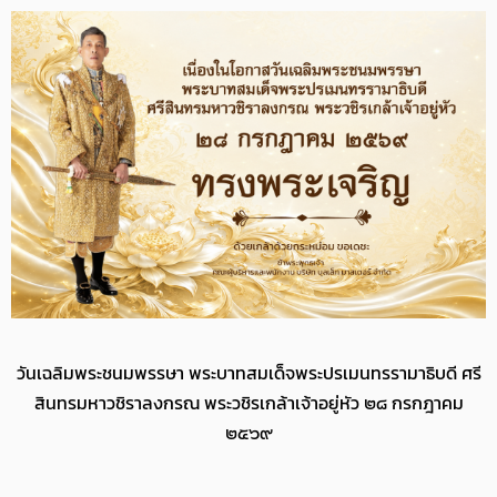
วันเฉลิมพระชนมพรรษา พระบาทสมเด็จพระปรเมนทรรามาธิบดี ศรี
สินทรมหาวชิราลงกรณ พระวชิรเกล้าเจ้าอยู่หัว ๒๘ กรกฎาคม
๒๕๖๙